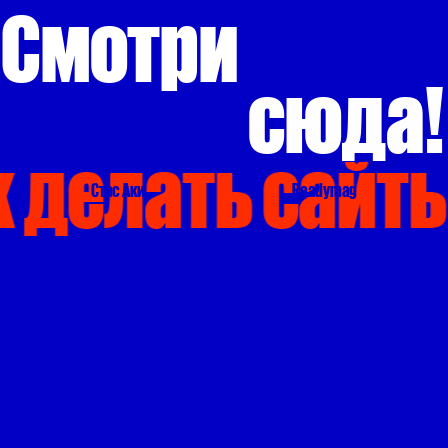
Смотри
с
юд
а!
 делать сайты
Стас Аки
Readymag