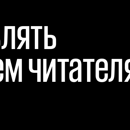
лять 
м читателя