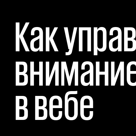
Как управ
внимание
в вебе