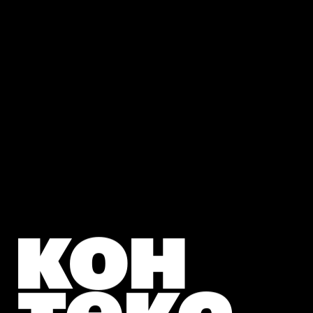
кон
текс