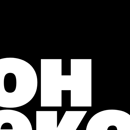
он
ек