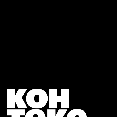
кон
текс