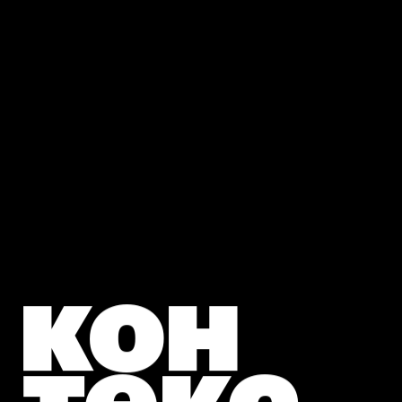
кон
текс