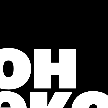
он
ек