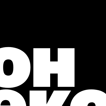
он
ек