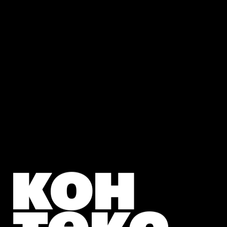
кон
текс