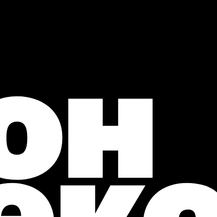
он
ек